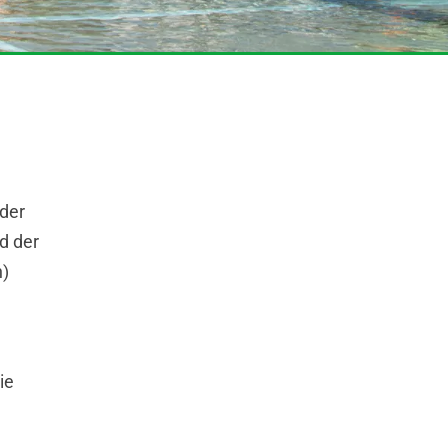
der
d der
n)
ie