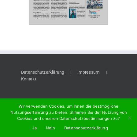
Datenschutzerklärung
Impressum
Kontakt
Wir verwenden Cookies, um Ihnen die bestmögliche
Nutzungserfahrung zu bieten. Stimmen Sie der Nutzung von
Cookies und unseren Datenschutzbestimmungen zu?
©
2026 "Thaynger Anzeiger", Meier + Cie AG, Vordergasse 58, 8201
Ja
Nein
Datenschutzerklärung
Schaffhausen