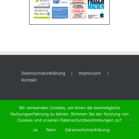
Datenschutzerklärung
Impressum
Kontakt
Wir verwenden Cookies, um Ihnen die bestmögliche
Nutzungserfahrung zu bieten. Stimmen Sie der Nutzung von
Cookies und unseren Datenschutzbestimmungen zu?
©
2026 "Thaynger Anzeiger", Meier + Cie AG, Vordergasse 58, 8201
Ja
Nein
Datenschutzerklärung
Schaffhausen