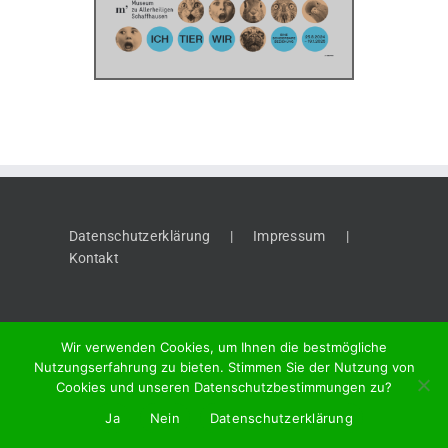
Datenschutzerklärung
Impressum
Kontakt
Wir verwenden Cookies, um Ihnen die bestmögliche
Nutzungserfahrung zu bieten. Stimmen Sie der Nutzung von
Cookies und unseren Datenschutzbestimmungen zu?
©
2026 "Thaynger Anzeiger", Meier + Cie AG, Vordergasse 58, 8201
Ja
Nein
Datenschutzerklärung
Schaffhausen