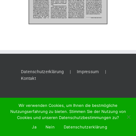
Datenschutzerklärung
Impressum
Kontakt
Wir verwenden Cookies, um Ihnen die bestmögliche
Nutzungserfahrung zu bieten. Stimmen Sie der Nutzung von
Cookies und unseren Datenschutzbestimmungen zu?
©
2026 "Thaynger Anzeiger", Meier + Cie AG, Vordergasse 58, 8201
Ja
Nein
Datenschutzerklärung
Schaffhausen