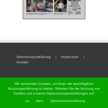
Datenschutzerklärung
Impressum
Kontakt
Wir verwenden Cookies, um Ihnen die bestmögliche
Nutzungserfahrung zu bieten. Stimmen Sie der Nutzung von
Cookies und unseren Datenschutzbestimmungen zu?
©
2026 "Thaynger Anzeiger", Meier + Cie AG, Vordergasse 58, 8201
Ja
Nein
Datenschutzerklärung
Schaffhausen