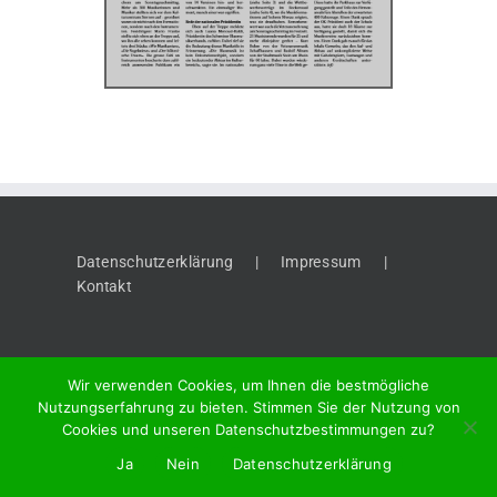
Datenschutzerklärung
Impressum
Kontakt
Wir verwenden Cookies, um Ihnen die bestmögliche
Nutzungserfahrung zu bieten. Stimmen Sie der Nutzung von
Cookies und unseren Datenschutzbestimmungen zu?
©
2026 "Thaynger Anzeiger", Meier + Cie AG, Vordergasse 58, 8201
Ja
Nein
Datenschutzerklärung
Schaffhausen