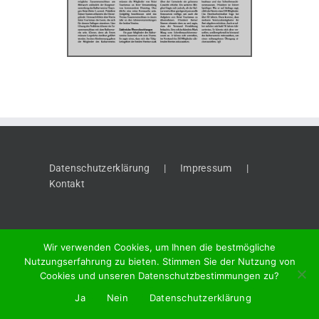
Datenschutzerklärung
Impressum
Kontakt
Wir verwenden Cookies, um Ihnen die bestmögliche
Nutzungserfahrung zu bieten. Stimmen Sie der Nutzung von
Cookies und unseren Datenschutzbestimmungen zu?
©
2026 "Thaynger Anzeiger", Meier + Cie AG, Vordergasse 58, 8201
Ja
Nein
Datenschutzerklärung
Schaffhausen