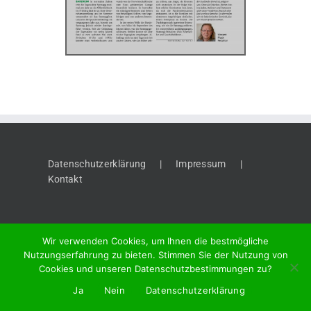
Datenschutzerklärung
Impressum
Kontakt
Wir verwenden Cookies, um Ihnen die bestmögliche
Nutzungserfahrung zu bieten. Stimmen Sie der Nutzung von
Cookies und unseren Datenschutzbestimmungen zu?
©
2026 "Thaynger Anzeiger", Meier + Cie AG, Vordergasse 58, 8201
Ja
Nein
Datenschutzerklärung
Schaffhausen