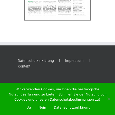
Datenschutzerklärung
Impressum
Kontakt
Wir verwenden Cookies, um Ihnen die bestmögliche
Nutzungserfahrung zu bieten. Stimmen Sie der Nutzung von
Cookies und unseren Datenschutzbestimmungen zu?
©
2026 "Thaynger Anzeiger", Meier + Cie AG, Vordergasse 58, 8201
Ja
Nein
Datenschutzerklärung
Schaffhausen