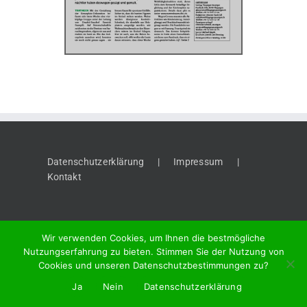
Datenschutzerklärung
Impressum
Kontakt
Wir verwenden Cookies, um Ihnen die bestmögliche
Nutzungserfahrung zu bieten. Stimmen Sie der Nutzung von
Cookies und unseren Datenschutzbestimmungen zu?
©
2026 "Thaynger Anzeiger", Meier + Cie AG, Vordergasse 58, 8201
Ja
Nein
Datenschutzerklärung
Schaffhausen