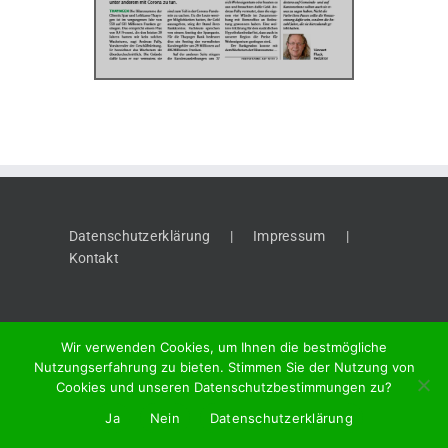
Datenschutzerklärung
Impressum
Kontakt
Wir verwenden Cookies, um Ihnen die bestmögliche
Nutzungserfahrung zu bieten. Stimmen Sie der Nutzung von
Cookies und unseren Datenschutzbestimmungen zu?
©
2026 "Thaynger Anzeiger", Meier + Cie AG, Vordergasse 58, 8201
Ja
Nein
Datenschutzerklärung
Schaffhausen