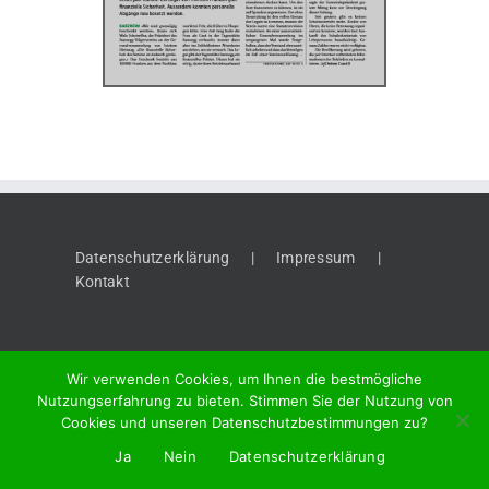
Datenschutzerklärung
Impressum
Kontakt
Wir verwenden Cookies, um Ihnen die bestmögliche
Nutzungserfahrung zu bieten. Stimmen Sie der Nutzung von
Cookies und unseren Datenschutzbestimmungen zu?
©
2026 "Thaynger Anzeiger", Meier + Cie AG, Vordergasse 58, 8201
Ja
Nein
Datenschutzerklärung
Schaffhausen